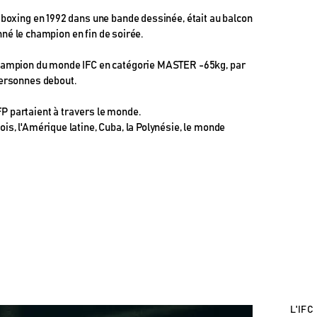
sboxing en 1992 dans une bande dessinée, était au balcon
ronné le champion en fin de soirée.
champion du monde IFC en catégorie MASTER -65kg, par
personnes debout.
 partaient à travers le monde.
is, l'Amérique latine, Cuba, la Polynésie, le monde
L'IFC