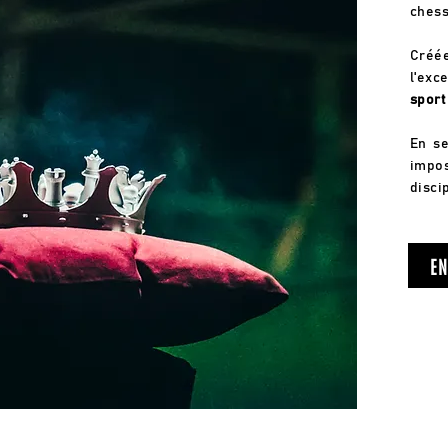
chess
Créé
l'exc
sport
En se
impos
discip
EN